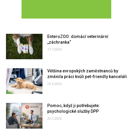
EnteroZOO: domácí veterinární
„záchranka“
17.7.2026
Většina evropských zaměstnanců by
změnila práci kvůli pet-friendly kanceláři
25.6.2026
Pomoc, když ji potřebujete:
psychologické služby DPP
20.3.2026