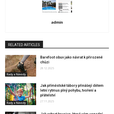
admin
RELATED ARTICLES
Barefoot obuv jako návrat k přirozené
chůzi
28.12.2025
Rady a Návody
Jak příměstské tábory přinášejí dětem
letní rytmus plný pohybu, tvoření a
přátelství
27.11.2025
Rady a Návody