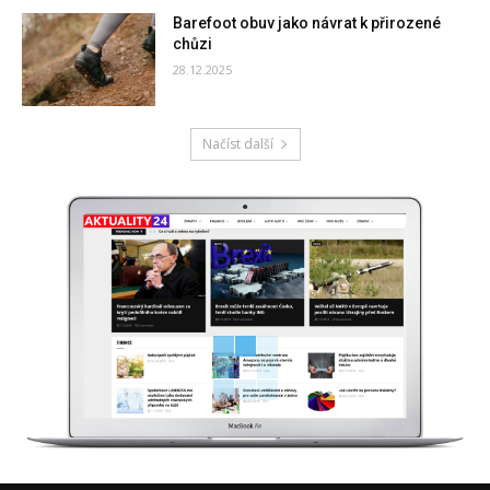
Barefoot obuv jako návrat k přirozené
chůzi
28.12.2025
Načíst další