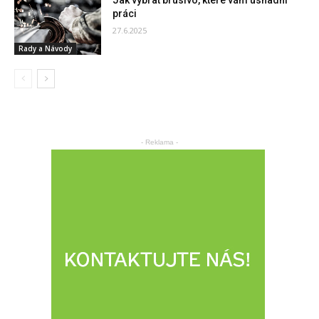
Jak vybrat brusivo, které vám usnadní
práci
27.6.2025
Rady a Návody
- Reklama -